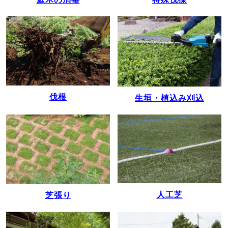
伐根
生垣・植込み刈込
人工芝
芝張り