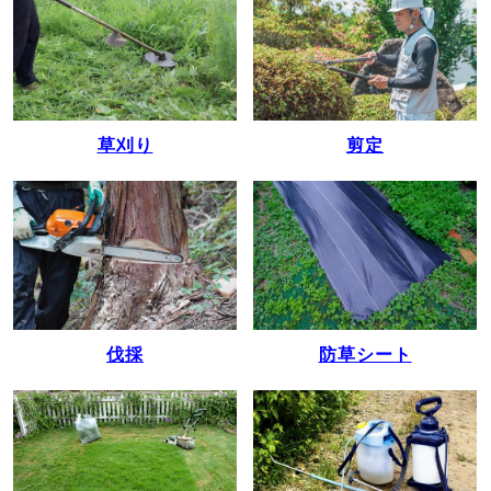
草刈り
剪定
伐採
防草シート