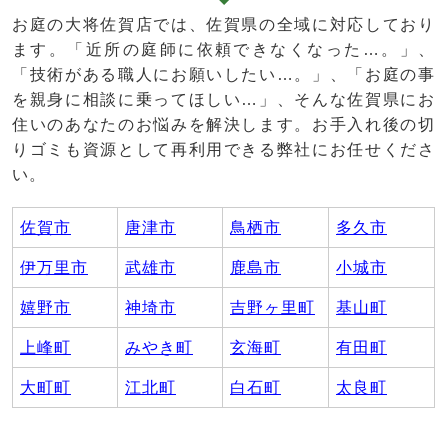
お庭の大将佐賀店では、佐賀県の全域に対応しており
ます。「近所の庭師に依頼できなくなった…。」、
「技術がある職人にお願いしたい…。」、「お庭の事
を親身に相談に乗ってほしい…」、そんな佐賀県にお
住いのあなたのお悩みを解決します。お手入れ後の切
りゴミも資源として再利用できる弊社にお任せくださ
い。
佐賀市
唐津市
鳥栖市
多久市
伊万里市
武雄市
鹿島市
小城市
嬉野市
神埼市
吉野ヶ里町
基山町
上峰町
みやき町
玄海町
有田町
大町町
江北町
白石町
太良町