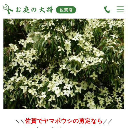
佐賀でヤマボウシの剪定なら
＼＼
／／