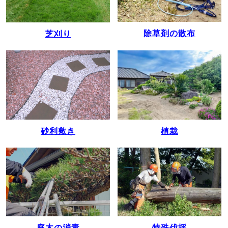
除草剤の散布
芝刈り
植栽
砂利敷き
庭木の消毒
特殊伐採