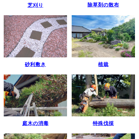
除草剤の散布
芝刈り
植栽
砂利敷き
庭木の消毒
特殊伐採