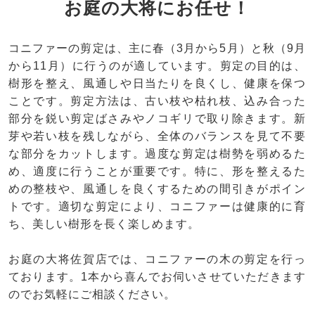
お庭の大将にお任せ！
コニファーの剪定は、主に春（3月から5月）と秋（9月
から11月）に行うのが適しています。剪定の目的は、
樹形を整え、風通しや日当たりを良くし、健康を保つ
ことです。剪定方法は、古い枝や枯れ枝、込み合った
部分を鋭い剪定ばさみやノコギリで取り除きます。新
芽や若い枝を残しながら、全体のバランスを見て不要
な部分をカットします。過度な剪定は樹勢を弱めるた
め、適度に行うことが重要です。特に、形を整えるた
めの整枝や、風通しを良くするための間引きがポイン
トです。適切な剪定により、コニファーは健康的に育
ち、美しい樹形を長く楽しめます。
お庭の大将佐賀店では、コニファーの木の剪定を行っ
ております。1本から喜んでお伺いさせていただきます
のでお気軽にご相談ください。