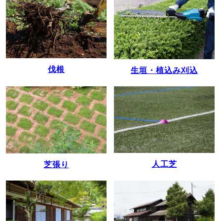
伐根
生垣・植込み刈込
人工芝
芝張り