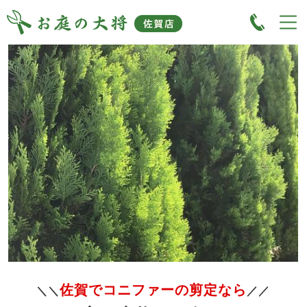
佐賀でコニファーの剪定なら
＼＼
／／