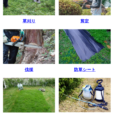
草刈り
剪定
伐採
防草シート