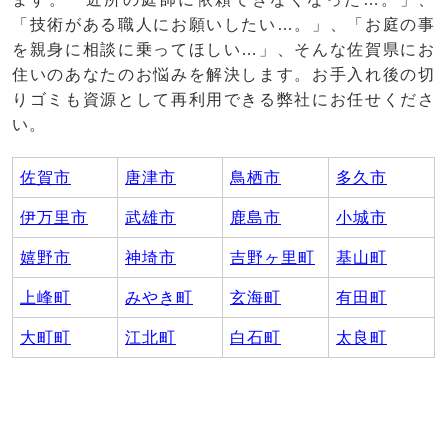
「技術がある職人にお願いしたい…。」、「お庭の事
を親身に相談に乗ってほしい…」、そんな佐賀県にお
住いのあなたのお悩みを解決します。お手入れ後の切
りゴミも資源として再利用できる弊社にお任せくださ
い。
佐賀市
唐津市
鳥栖市
多久市
伊万里市
武雄市
鹿島市
小城市
嬉野市
神埼市
吉野ヶ里町
基山町
上峰町
みやき町
玄海町
有田町
大町町
江北町
白石町
太良町