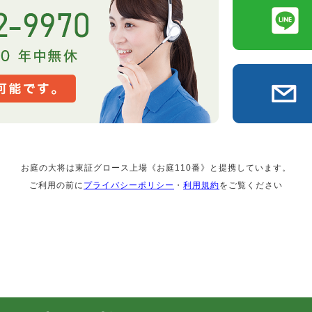
お庭の大将は東証グロース上場《お庭110番》と提携しています。
ご利用の前に
プライバシーポリシー
・
利用規約
をご覧ください