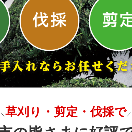
草刈り・剪定・伐採で
＼＼
／